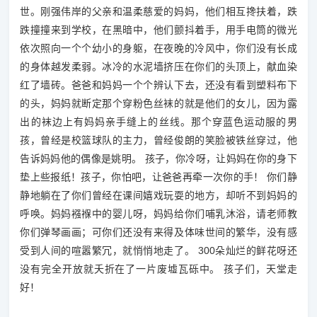
世。刚强伟岸的父亲和温柔慈爱的妈妈，他们相互搀扶着，跌
跌撞撞来到学校，在黑暗中，他们颤抖着手，用手电筒的微光
依次照向一个个幼小的身躯，在夜晚的冷风中，你们没有长成
的身体越发柔弱。冰冷的水泥墙挤压在你们的头顶上，献血染
红了墙砖。爸爸和妈妈一个个辨认下去，还没有看到塑料布下
的头，妈妈就断定那个穿粉色丝袜的就是他们的女儿，因为露
出的袜边上有妈妈亲手缝上的丝线。那个穿蓝色运动服的男
孩，曾经是校篮球队的主力，曾经俊朗的笑脸被铁丝穿过，他
告诉妈妈他的偶像是姚明。 孩子，你冷呀，让妈妈在你的身下
垫上些报纸！孩子，你怕吧，让爸爸再牵一次你的手！ 你们静
静地躺在了你们曾经在课间嬉戏玩耍的地方，却听不到妈妈的
呼唤。妈妈襁褓中的婴儿呀，妈妈给你们哺乳沐浴，请老师教
你们弹琴画画；可你们还没有来得及体味世间的繁华，没有感
受到人间的喧嚣繁冗，就悄悄地走了。 300朵灿烂的鲜花呀还
没有完全开放就夭折在了一片废墟瓦砾中。 孩子们，天堂走
好！