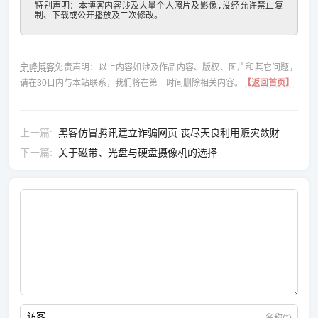
特别声明：本博客内容涉及大量个人照片及影像,没经允许禁止复
制、下载或公开播放及二次修改。
宁峰博客
免责声明：以上内容如涉及作品内容、版权、图片和其它问题，
请在30日内与本站联系，我们将在第一时间删除相关内容。
【返回首页】
上一篇
黑客仿冒腾讯建立诈骗网页 丧尽天良利用赈灾敛财
下一篇
关于磁带、光盘与硬盘摄像机的选择
名称(*)