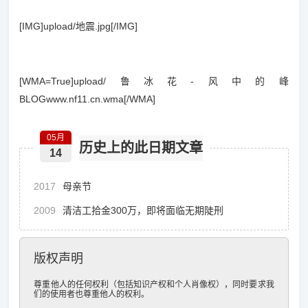
[IMG]upload/地震.jpg[/IMG]
[WMA=True]upload/鲁冰花-风中的峰
BLOGwww.nf11.cn.wma[/WMA]
05月
历史上的此日期文章
14
2017
母亲节
2009
清洁工拾金300万，即将面临无期陡刑
版权声明
尊重他人的任何权利（包括知识产权和个人肖像权），同时要求我
们的使用者也尊重他人的权利。
