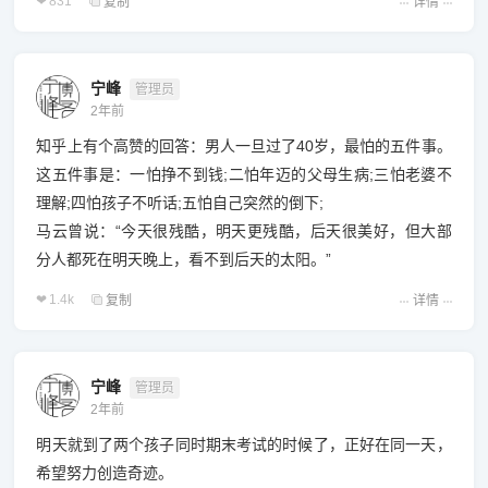
831
复制
详情
宁峰
管理员
2年前
知乎上有个高赞的回答：男人一旦过了40岁，最怕的五件事。
这五件事是：一怕挣不到钱;‍二怕年迈的父母生病;‍三怕老婆不
理解;‍四怕孩子不听话;‍五怕自己突然的倒下;
马云曾说：“今天很残酷，明天更残酷，后天很美好，但大部
分人都死在明天晚上，看不到后天的太阳。”
1.4k
复制
详情
宁峰
管理员
2年前
明天就到了两个孩子同时期末考试的时候了，正好在同一天，
希望努力创造奇迹。