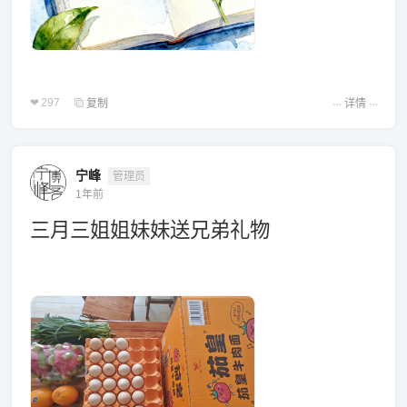
297
复制
详情
宁峰
管理员
1年前
三月三姐姐妹妹送兄弟礼物