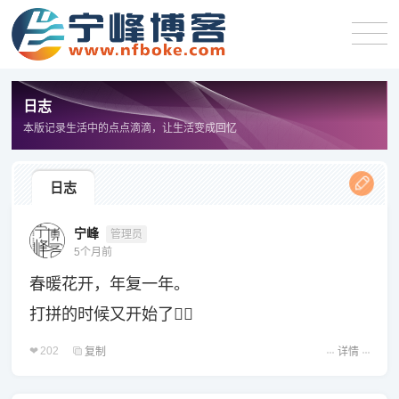
日志
本版记录生活中的点点滴滴，让生活变成回忆
日志
宁峰
管理员
5个月前
春暖花开，年复一年。
打拼的时候又开始了😮‍💨
202
复制
详情