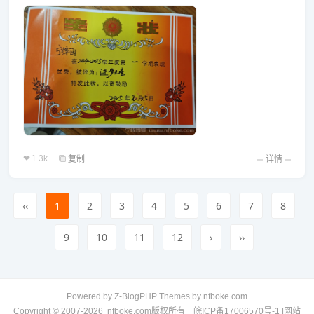
1.3k
复制
详情
‹‹
1
2
3
4
5
6
7
8
9
10
11
12
›
››
Powered by
Z-BlogPHP
Themes by
nfboke.com
Copyright © 2007-2026
nfboke.com
版权所有
皖ICP备17006570号-1
|
网站