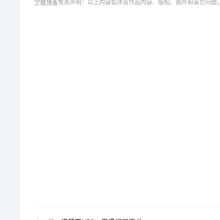
宁峰博客
免责声明：以上内容如涉及作品内容、版权、图片和其它问题