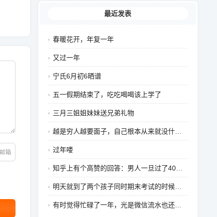
最近发表
春暖花开，年复一年
又过一年
宁氏6月初6晒谱
五一假期结束了，吃吃喝喝该上学了
三月三姐姐妹妹送兄弟礼物
越是穷人越要面子，自己根本从来就没什么面子，前20
过年喽
邮箱
知乎上有个高赞的回答：男人一旦过了40岁，最怕的五
明天就到了两个孩子同时期末考试的时候了，正好在同一
有时觉得忙碌了一年，光是微信流水也还可以，可是挣的