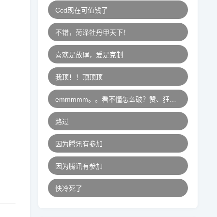
Ccd现在可值钱了
不错，菏泽牡丹甲天下！
喜欢是放肆，爱是克制
我顶！！顶顶顶
emmmmm。。看不懂怎么破？赞、狂赞、超赞、不得不赞、史上最赞！
路过
因为腾讯有参加
因为腾讯有参加
快冷死了