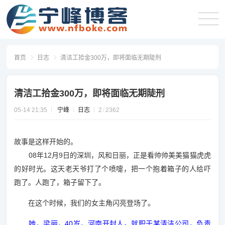
首页
日志
清洁工拾金300万，即将面临无期陡刑
清洁工拾金300万，即将面临无期陡刑
05-14 21:35
宁峰
日志
2
2362
故事是这样开始的。
08
12
9
年
月
日
的深圳，风和日丽，正是看帅帅美美猫猫虎虎
的好时光。这天老天爷打了个喷嚏，把一个抱着箱子的人给吓
跑了。人跑了，箱子留下了。
在这个时候，我们的女主角闪亮登场了。
40
她，梁丽，
岁，河南开封人。就职于某清洁公司，负责