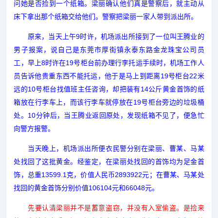
问她是否捡到一个纸箱。梁丽确认他们真是警察后，就主动从
床下拿出那个纸箱交给他们。警察把梁丽一家人带到派出所。
9
原来，当天上午
时许，机场派出所接到了一位叫王腾业的
男子报案，说自己是东莞市厚街镇永泰东路金龙珠宝公司员
8
19
工，早上
时许在
号柜台前办理行李托运手续时，机场工作人
19
22
员告诉他贵重东西不能托运，他于是马上到距离
号柜台
米
10
14
远的
号柜台找值班主任咨询，却把装有
公斤黄金首饰的纸
19
箱放在行李车上，而该行李车就停放在
号柜台旁边的垃圾桶
10
处。
分钟后，当王腾业返回原处，发现纸箱不见了，便急忙
向警方报警。
当天晚上，机场派出所便衣民警分别在梁丽、曹某、马某
处找回了这批黄金。经鉴定，在梁丽处找回的首饰均为足金首
13599.1
2893922
饰，总重
克，价值人民币
元；在曹某、马某处
106104
66048
找回的黄金首饰分别价值
元和
元。
先要认清梁丽并不是蓄意盗窃，并没有入室偷盗。是捡来