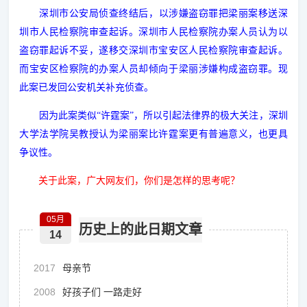
深圳市公安局侦查终结后，以涉嫌盗窃罪把梁丽案移送深
圳市人民检察院审查起诉。深圳市人民检察院办案人员认为以
盗窃罪起诉不妥，遂移交深圳市宝安区人民检察院审查起诉。
而宝安区检察院的办案人员却倾向于梁丽涉嫌构成盗窃罪。现
此案已发回公安机关补充侦查。
因为此案类似“
许霆案”，
所以引起法律界的极大关注，深圳
大学法学院吴教授认为梁丽案比许霆案更有普遍意义，也更具
争议性。
关于此案，广大网友们，你们是怎样的思考呢？
05月
历史上的此日期文章
14
2017
母亲节
2008
好孩子们 一路走好