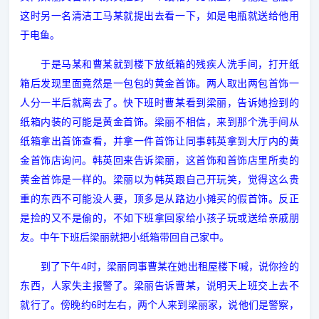
这时另一名清洁工马某就提出去看一下，如是电瓶就送给他用
于电鱼。
于是马某和曹某就到楼下放纸箱的残疾人洗手间，打开纸
箱后发现里面竟然是一包包的黄金首饰。两人取出两包首饰一
人分一半后就离去了。快下班时曹某看到梁丽，告诉她捡到的
纸箱内装的可能是黄金首饰。梁丽不相信，来到那个洗手间从
纸箱拿出首饰查看，并拿一件首饰让同事韩英拿到大厅内的黄
金首饰店询问。韩英回来告诉梁丽，这首饰和首饰店里所卖的
黄金首饰是一样的。梁丽以为韩英跟自己开玩笑，觉得这么贵
重的东西不可能没人要，顶多是从路边小摊买的假首饰。反正
是捡的又不是偷的，不如下班拿回家给小孩子玩或送给亲戚朋
友。中午下班后梁丽就把小纸箱带回自己家中。
4
到了下午
时，梁丽同事曹某在她出租屋楼下喊，说你捡的
东西，人家失主报警了。梁丽告诉曹某，说明天上班交上去不
6
就行了。傍晚约
时左右，两个人来到梁丽家，说他们是警察，