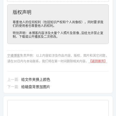
版权声明
尊重他人的任何权利（包括知识产权和个人肖像权），同时要求我
们的使用者也尊重他人的权利。

特别声明：本博客内容涉及大量个人照片及影像,没经允许禁止复
制、下载或公开播放及二次修改。
宁峰博客
免责声明：以上内容如涉及作品内容、版权、图片和其它问题，
请在30日内与本站联系，我们将在第一时间删除相关内容。
【返回首页】
上一篇
给文件夹换上颜色
下一篇
给磁盘背景加图片