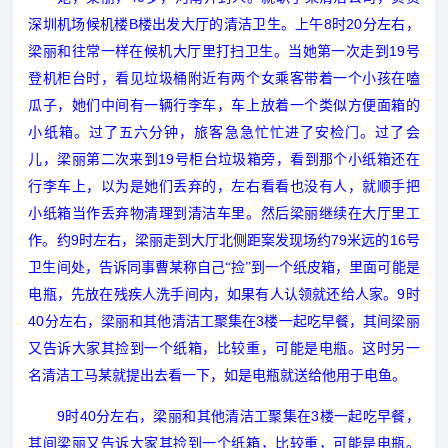
B
8
20
深圳机场候机楼
楼出发大厅的清洁卫生。上午
时
分左右，
19
梁丽和往常一样在候机大厅里打扫卫生。当她第一次走到
号
登机柜台时，看见垃圾桶附近有两个女乘客带着一个小孩在嗑
瓜子，她们中间有一辆行李车，车上放着一个类似方便面箱的
小纸箱。过了五六分钟，旅客急急忙忙进了安检门。过了会
19
儿，梁丽第二次来到
号柜台垃圾箱旁，看到那个小纸箱还在
行李车上，以为是她们丢弃的，左右看看也没有人，就顺手把
小纸箱当作丢弃物清理到清洁车里。然后梁丽继续在大厅里工
9
79
16
作。约
时左右，梁丽走到大厅北侧距案发现场约
米远的
号
卫生间处，告诉同事曹某称自己“捡”到一个纸皮箱，里面可能是
9
电瓶，先放在残疾人洗手间内，如果有人认领就还给人家。
时
40
3
分左右，梁丽和其他清洁工聚集在
楼一起吃早餐，其间梁丽
又告诉大家其捡到一个纸箱，比较重，可能是电瓶。这时另一
名清洁工马某就提出去看一下，如是电瓶就送给他用于电鱼。
9
40
3
时
分左右，梁丽和其他清洁工聚集在
楼一起吃早餐，
其间梁丽又告诉大家其捡到一个纸箱，比较重，可能是电瓶。