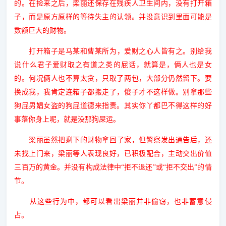
的。在捡来之后，梁丽还保存在残疾人卫生间内，没有打开箱
子，而是原方原样的等待失主的认领。并没意识到里面可能是
数额巨大的财物。
打开箱子是马某和曹某所为，爱财之心人皆有之。别给我
说什么君子爱财取之有道之类的屁话，就算是，俩人也是女
的。何况俩人也不算太贪，只取了两包，大部分仍然留下。要
换成我，我肯定连箱子都搬走了，傻子才不这样做。别拿那些
狗屁男娼女盗的狗屁道德来指责。其实你丫都巴不得这样的好
事落你身上呢，就是没那狗屎运。
梁丽虽然把剩下的财物拿回了家，但警察发出通告后，还
未找上门来，梁丽等人表现良好，已积极配合，主动交出价值
三百万的黄金。并没有构成法律中“拒不退还”或“拒不交出”的情
节。
从这些行为中，都可以看出梁丽并非偷窃，也非蓄意侵
占。