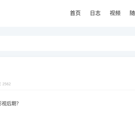
首页
日志
视频
随
度
2562
影视后期？