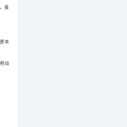
害，虽
更本
不用动