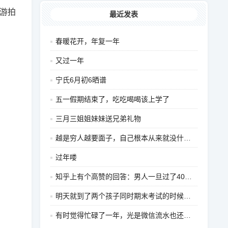
旅游拍
最近发表
春暖花开，年复一年
又过一年
宁氏6月初6晒谱
五一假期结束了，吃吃喝喝该上学了
三月三姐姐妹妹送兄弟礼物
越是穷人越要面子，自己根本从来就没什么面子，前20
过年喽
知乎上有个高赞的回答：男人一旦过了40岁，最怕的五
明天就到了两个孩子同时期末考试的时候了，正好在同一
有时觉得忙碌了一年，光是微信流水也还可以，可是挣的