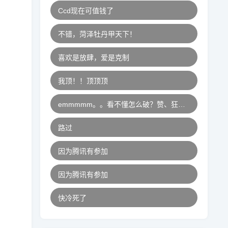
Ccd现在可值钱了
不错，菏泽牡丹甲天下！
喜欢是放肆，爱是克制
我顶！！顶顶顶
emmmmm。。看不懂怎么破？赞、狂赞、超赞、不得不赞、史上最赞！
路过
因为腾讯有参加
因为腾讯有参加
快冷死了