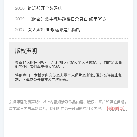
2010
最近想开个数码店
2009
（解密）歌手陈琳跳楼自杀身亡 终年39岁
2007
女人嫁给谁,永远都是后悔的
版权声明
尊重他人的任何权利（包括知识产权和个人肖像权），同时要求我
们的使用者也尊重他人的权利。

特别声明：本博客内容涉及大量个人照片及影像,没经允许禁止复
制、下载或公开播放及二次修改。
宁峰博客
免责声明：以上内容如涉及作品内容、版权、图片和其它问题，
请在30日内与本站联系，我们将在第一时间删除相关内容。
【返回首页】