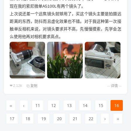
现在我的索尼微单A5100L有两个镜头了。
上次说还差一个远焦镜头就够用了，买这个镜头主要是拍摄远
距离的东西，防抖而且虚化效果也不错。对于我这种第一次接
触单反相机来说，对镜头要求并不高，先慢慢摸索，先学会怎
么使用他再对相机要求高点。
2.12k
复制
详情
‹‹
‹
11
12
13
14
15
16
17
18
19
20
21
22
›
››