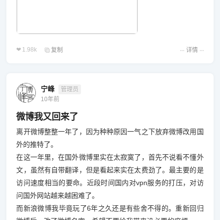
1.98k
复制
详情
宁峰
管理员
10年前
微博我又回来了
离开微博整整一年了，因为种种原因一气之下放弃微博改用国
外的推特了。
在这一年里，在国外微博里实在太寂寞了，首先不说看不懂外
文，虽然有自带翻译，但是看起来实在太费劲了。最主要的是
访问速度相当的要命。近段时间国内对vpn服务的打压，对访
问国外网站越来越困难了。
而新浪微博我毕竟玩了6年之久还是有些舍不得的。重新回归