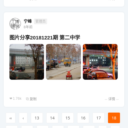
宁峰
管理员
8年前
图片分享20181221期 第二中学
1.76k
复制
详情
‹‹
‹
13
14
15
16
17
18