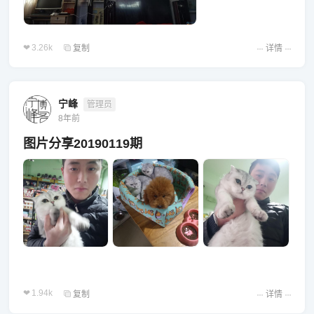
3.26k
复制
详情
宁峰
管理员
8年前
图片分享20190119期
1.94k
复制
详情